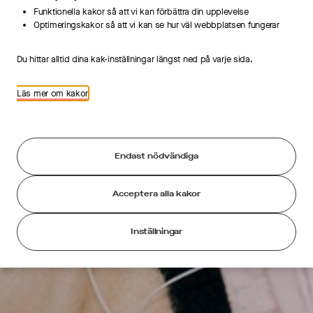
Funktionella kakor så att vi kan förbättra din upplevelse
Optimeringskakor så att vi kan se hur väl webbplatsen fungerar
Du hittar alltid dina kak-inställningar längst ned på varje sida.
Hur kan vi hjälpa
dig?
Läs mer om kakor
Endast nödvändiga
Acceptera alla kakor
Inställningar