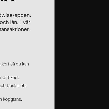
ndwise-appen.
och lån. I vår
transaktioner.
tkort så du kan
 ditt kort.
ch beställ ett
in köpgräns.