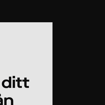
 ditt
ån