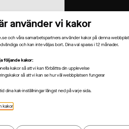
är använder vi kakor
len – se din
ng.
se och våra samarbetspartners använder kakor på denna webbplat
dvändiga och kan inte väljas bort. Dina val sparas i 12 månader.
ebeloppet när det
ja följande kakor:
ppen – exempelvis
nella kakor så att vi kan förbättra din upplevelse
ingskakor så att vi kan se hur väl webbplatsen fungerar
ltid dina kak-inställningar längst ned på varje sida.
m kakor