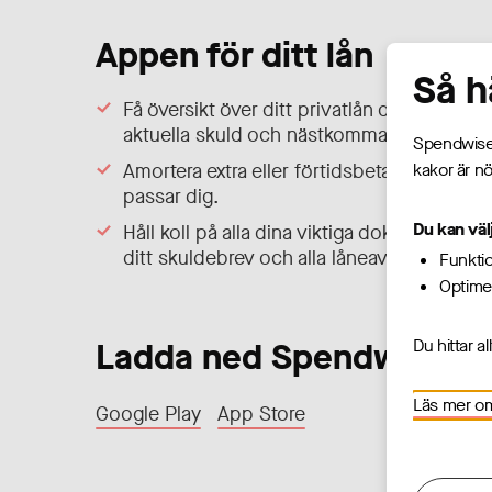
Appen för ditt lån
Så h
Få översikt över ditt privatlån direkt i mobi
aktuella skuld och nästkommande betalni
Spendwise.
kakor är nö
Amortera extra eller förtidsbetala hela lån
passar dig.
Du kan väl
Håll koll på alla dina viktiga dokument i a
ditt skuldebrev och alla låneavier.
Funktio
Optimer
Du hittar al
Ladda ned Spendwise:
Läs mer o
Google Play
App Store